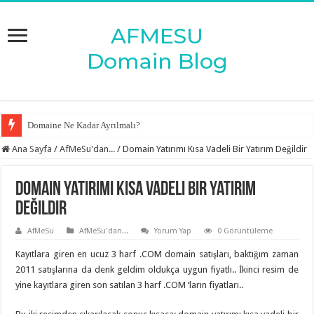
Domaine Ne Kadar Ayrılmalı?
Ana Sayfa
/
AfMeSu'dan...
/
Domain Yatırımı Kısa Vadeli Bir Yatırım Değildir
Domain Yatırımı Kısa Vadeli Bir Yatırım
Değildir
AfMeSu
AfMeSu'dan...
Yorum Yap
0 Görüntüleme
Kayıtlara giren en ucuz 3 harf .COM domain satışları, baktığım zaman
2011 satışlarına da denk geldim oldukça uygun fiyatlı.. İkinci resim de
yine kayıtlara giren son satılan 3 harf .COM ‘ların fiyatları..