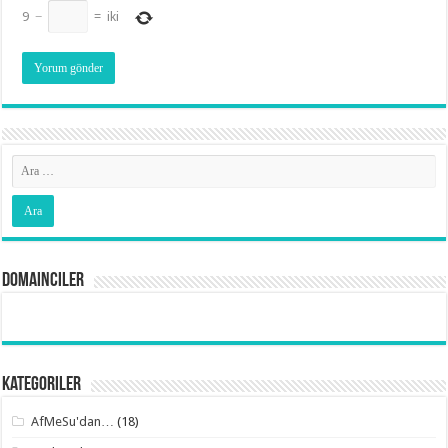
9
−
=
iki
Domainciler
Kategoriler
AfMeSu'dan…
(18)