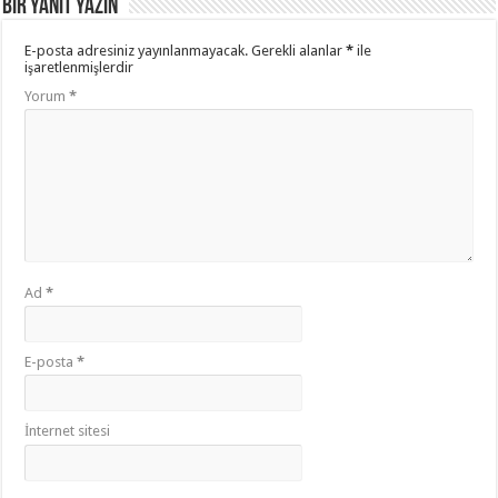
Bir yanıt yazın
E-posta adresiniz yayınlanmayacak.
Gerekli alanlar
*
ile
işaretlenmişlerdir
Yorum
*
Ad
*
E-posta
*
İnternet sitesi