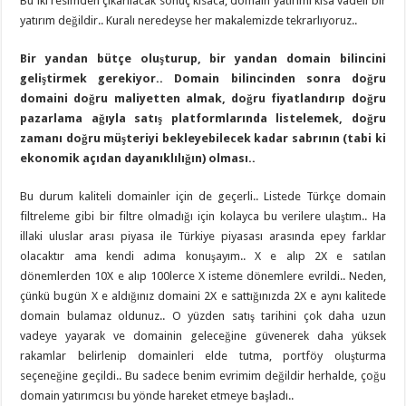
Bu iki resimden çıkarılacak sonuç kısaca; domain yatırımı kısa vadeli bir
yatırım değildir.. Kuralı neredeyse her makalemizde tekrarlıyoruz..
Bir yandan bütçe oluşturup, bir yandan domain bilincini
geliştirmek gerekiyor.. Domain bilincinden sonra doğru
domaini doğru maliyetten almak, doğru fiyatlandırıp doğru
pazarlama ağıyla satış platformlarında listelemek, doğru
zamanı doğru müşteriyi bekleyebilecek kadar sabrının (tabi ki
ekonomik açıdan dayanıklılığın) olması..
Bu durum kaliteli domainler için de geçerli.. Listede Türkçe domain
filtreleme gibi bir filtre olmadığı için kolayca bu verilere ulaştım.. Ha
illaki uluslar arası piyasa ile Türkiye piyasası arasında epey farklar
olacaktır ama kendi adıma konuşayım.. X e alıp 2X e satılan
dönemlerden 10X e alıp 100lerce X isteme dönemlere evrildi.. Neden,
çünkü bugün X e aldığınız domaini 2X e sattığınızda 2X e aynı kalitede
domain bulamaz oldunuz.. O yüzden satış tarihini çok daha uzun
vadeye yayarak ve domainin geleceğine güvenerek daha yüksek
rakamlar belirlenip domainleri elde tutma, portföy oluşturma
seçeneğine geçildi.. Bu sadece benim evrimim değildir herhalde, çoğu
domain yatırımcısı bu yönde hareket etmeye başladı..