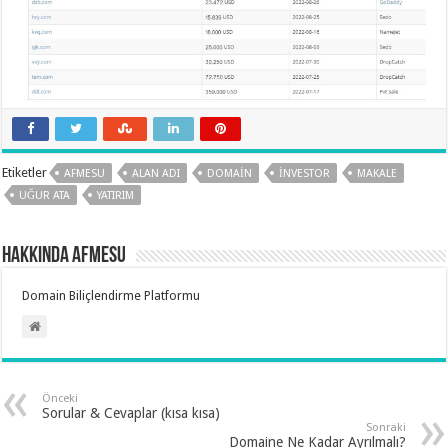
Etiketler
AFMESU
ALAN ADI
DOMAIN
INVESTOR
MAKALE
UĞUR ATA
YATIRIM
Hakkında AfMeSu
Domain Biliçlendirme Platformu
Önceki
Sorular & Cevaplar (kısa kısa)
Sonraki
Domaine Ne Kadar Ayrılmalı?