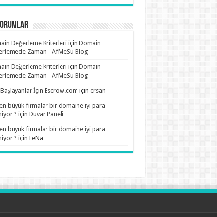
Yorumlar
in Değerleme Kriterleri
için
Domain
erlemede Zaman - AfMeSu Blog
in Değerleme Kriterleri
için
Domain
erlemede Zaman - AfMeSu Blog
 Başlayanlar İçin Escrow.com
için
ersan
n büyük firmalar bir domaine iyi para
iyor ?
için
Duvar Paneli
n büyük firmalar bir domaine iyi para
iyor ?
için
FeNa