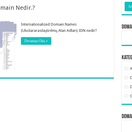
omain Nedir.?
Internationalized Domain Names
Doma
(Uluslararasılaştırılmış Alan Adları) IDN nedir?
Devamını Oku »
Kate
D
Domai