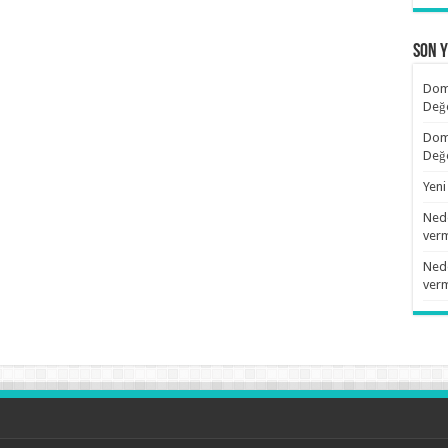
Son 
Doma
Değ
Doma
Değ
Yeni
Nede
verm
Nede
verm