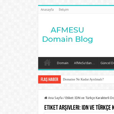
Anasayfa
İletişim
Domain
AfMeSu’dan…
Güncel 
Flaş Haber
Domaine Ne Kadar Ayrılmalı?
Ana Sayfa
/
Etiket:
IDN ve Türkçe Karakterli D
Etiket Arşivleri:
IDN ve Türkçe 