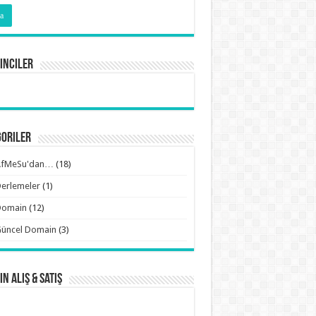
inciler
goriler
AfMeSu'dan…
(18)
erlemeler
(1)
Domain
(12)
Güncel Domain
(3)
n Alış & Satış